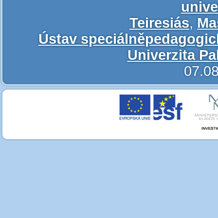
unive
Teiresiás
,
Ma
Ústav speciálněpedagogic
Univerzita P
07.08