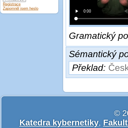
Registrace
Zapomněl jsem heslo
Gramatický po
Sémantický po
Překlad:
Česk
© 2
Katedra kybernetiky
,
Fakul