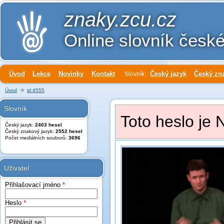
znaky.zcu.cz
Online slovník česk
Úvod
Lekce
Novinky
Kontakt
Český jazyk
Český zn
Slovník:
Úvod
id:4555
Slovník
Toto heslo je 
Český jazyk:
2403 hesel
Český znakový jazyk:
2552 hesel
Počet mediálních souborů:
3696
Uživatel
Přihlašovací jméno
*
Heslo
*