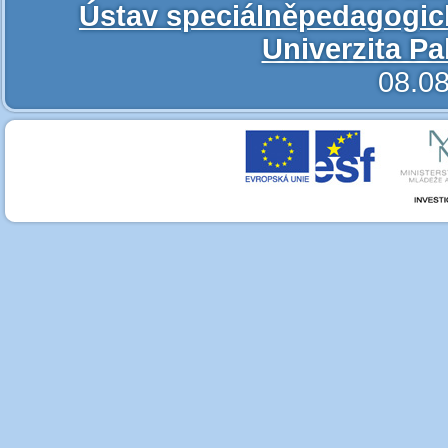
Ústav speciálněpedagogic
Univerzita P
08.08