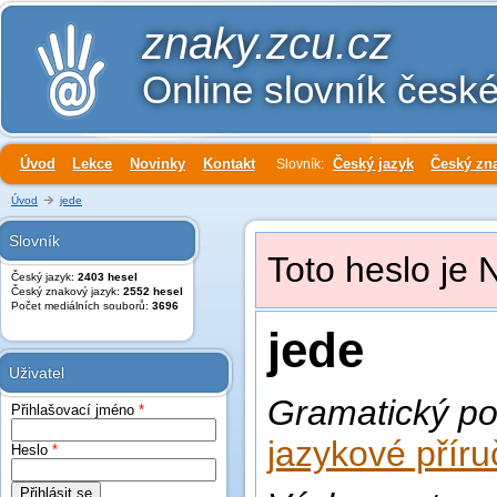
znaky.zcu.cz
Online slovník česk
Úvod
Lekce
Novinky
Kontakt
Český jazyk
Český zn
Slovník:
Úvod
jede
Slovník
Toto heslo je 
Český jazyk:
2403 hesel
Český znakový jazyk:
2552 hesel
Počet mediálních souborů:
3696
jede
Uživatel
Gramatický po
Přihlašovací jméno
*
jazykové příru
Heslo
*