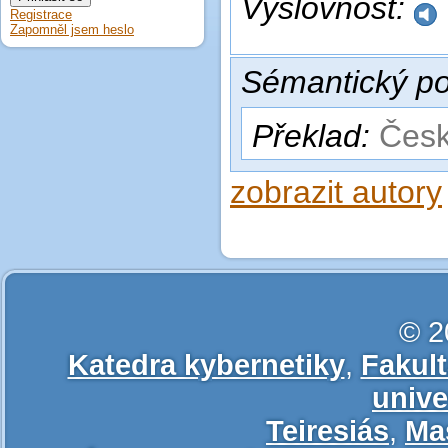
Výslovnost:
Registrace
Zapomněl jsem heslo
Sémantický po
Překlad:
Česk
zobrazit autory
© 2
Katedra kybernetiky
,
Fakul
unive
Teiresiás
,
Ma