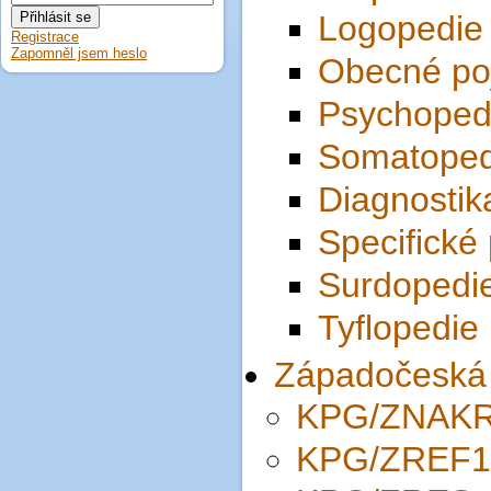
Logopedie
Registrace
Zapomněl jsem heslo
Obecné po
Psychoped
Somatoped
Diagnostik
Specifické
Surdopedi
Tyflopedie
Západočeská 
KPG/ZNAKR
KPG/ZREF1