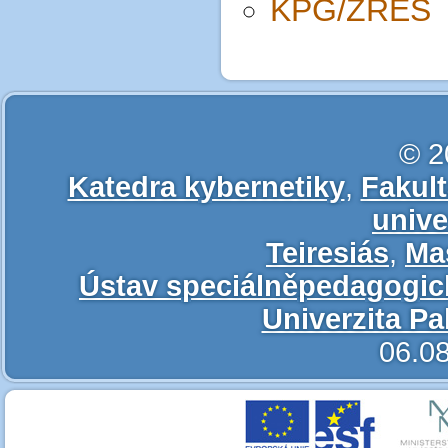
KPG/ZRES
© 2
Katedra kybernetiky
,
Fakul
unive
Teiresiás
,
Ma
Ústav speciálněpedagogic
Univerzita P
06.0