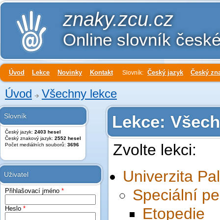
znaky.zcu.cz
Online slovník česk
Úvod
Lekce
Novinky
Kontakt
Český jazyk
Český zn
Slovník:
Úvod
Všechny lekce
Slovník
Lekce: Všech
Český jazyk:
2403 hesel
Český znakový jazyk:
2552 hesel
Zvolte lekci:
Počet mediálních souborů:
3696
Univerzita Pa
Uživatel
Speciální p
Přihlašovací jméno
*
Heslo
*
Etopedie