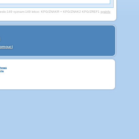
eslo:149 vyznam:149 lekce:
KPG/ZNAKR + KPG/ZNAK2
KPG/ZREF1
sysinfo
i
lomouci