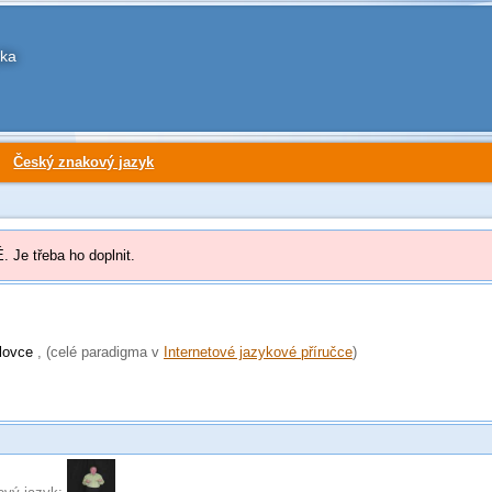
yka
Český znakový jazyk
 Je třeba ho doplnit.
lovce
(celé paradigma v
Internetové jazykové příručce
)