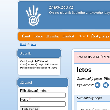
znaky.zcu.cz
Online slovník českého znakového jaz
Úvod
Lekce
Novinky
Kontakt
Český jazyk
Slovník:
Úvod
letos
Slovník
Toto heslo je NEÚPLNÉ.
Český jazyk:
2403 hesel
Český znakový jazyk:
2552 hesel
letos
Počet mediálních souborů:
3696
Gramatický popis:
Přís
Uživatel
Výslovnost:
Přihlašovací jméno
*
Sémantický popis:
Heslo
*