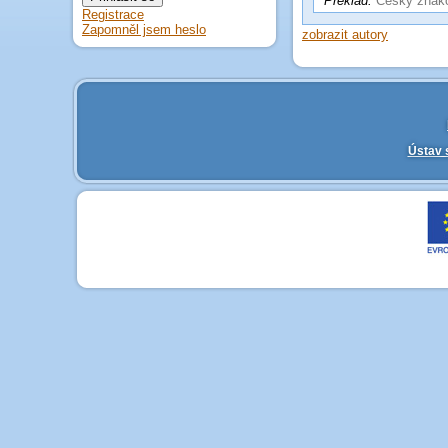
Překlad:
Český znako
Registrace
Zapomněl jsem heslo
zobrazit autory
Ústav 