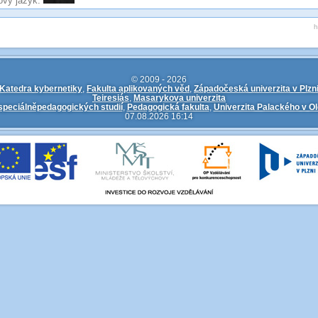
vý jazyk:
h
© 2009 - 2026
Katedra kybernetiky
,
Fakulta aplikovaných věd
,
Západočeská univerzita v Plzn
Teiresiás
,
Masarykova univerzita
speciálněpedagogických studií
,
Pedagogická fakulta
,
Univerzita Palackého v O
07.08.2026 16:14