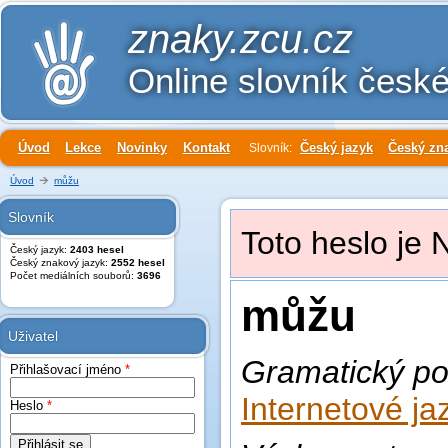
znaky.zcu.cz
Online slovník česk
Úvod
Lekce
Novinky
Kontakt
Český jazyk
Český zn
Slovník:
Úvod
můžu
Slovník
Toto heslo je 
Český jazyk:
2403 hesel
Český znakový jazyk:
2552 hesel
Počet mediálních souborů:
3696
můžu
Uživatel
Gramatický po
Přihlašovací jméno
*
Internetové ja
Heslo
*