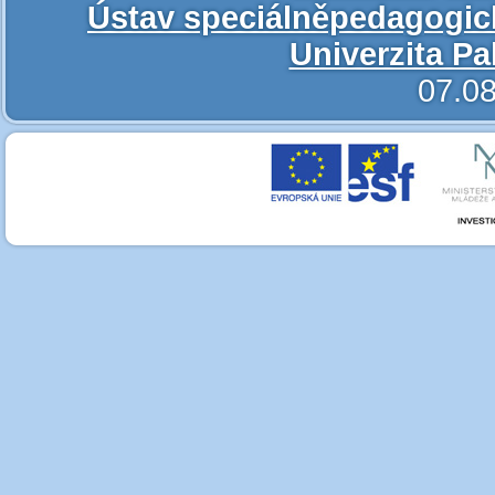
Ústav speciálněpedagogic
Univerzita P
07.08