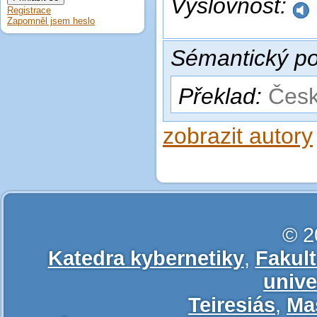
Výslovnost:
Registrace
Zapomněl jsem heslo
Sémantický po
Překlad:
Česk
zobrazit autory
© 2
Katedra kybernetiky
,
Fakul
unive
Teiresiás
,
Ma