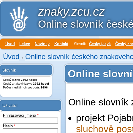
znaky.zcu.cz
Online slovník česk
Úvod
Lekce
Novinky
Kontakt
Český jazyk
Český zn
Slovník:
Úvod
Online slovník českého znakového
Slovník
Online slovn
Český jazyk:
2403 hesel
Český znakový jazyk:
2552 hesel
Počet mediálních souborů:
3696
Online slovník
Uživatel
projekt Pojabr
Přihlašovací jméno
*
sluchově pos
Heslo
*