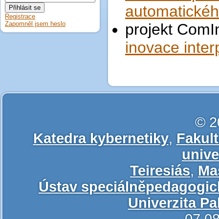
automatickéh
Registrace
Zapomněl jsem heslo
projekt ComIn
inovace inte
© 2
Katedra kybernetiky
,
Fakul
unive
Teiresiás
,
Ma
Ústav speciálněpedagogic
Univerzita P