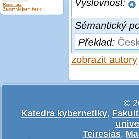
Výslovnost:
Registrace
Zapomněl jsem heslo
Sémantický po
Překlad:
Česk
zobrazit autory
© 2
Katedra kybernetiky
,
Fakul
unive
Teiresiás
,
Ma