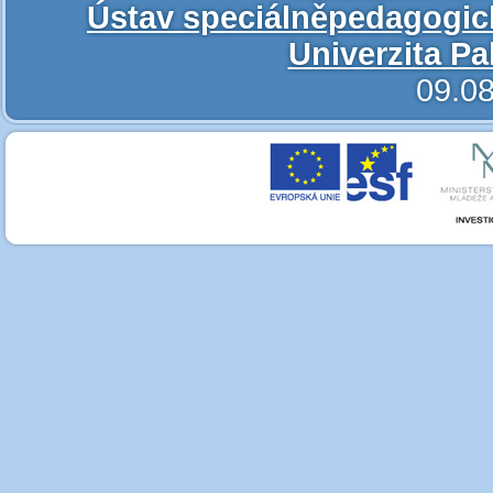
Ústav speciálněpedagogic
Univerzita P
09.08