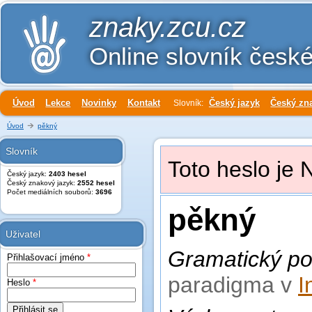
znaky.zcu.cz
Online slovník česk
Úvod
Lekce
Novinky
Kontakt
Český jazyk
Český zn
Slovník:
Úvod
pěkný
Slovník
Toto heslo je 
Český jazyk:
2403 hesel
Český znakový jazyk:
2552 hesel
Počet mediálních souborů:
3696
pěkný
Uživatel
Gramatický po
Přihlašovací jméno
*
paradigma v
I
Heslo
*