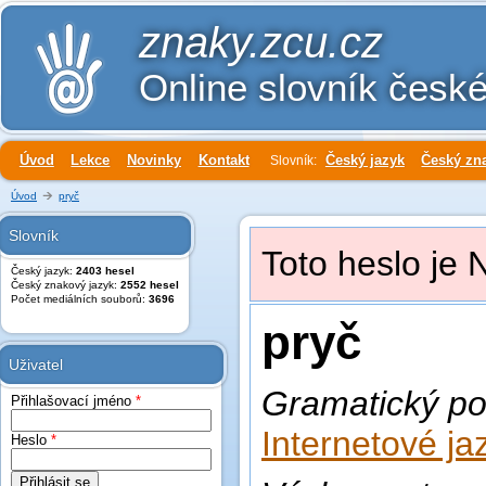
znaky.zcu.cz
Online slovník česk
Úvod
Lekce
Novinky
Kontakt
Český jazyk
Český zn
Slovník:
Úvod
pryč
Slovník
Toto heslo je 
Český jazyk:
2403 hesel
Český znakový jazyk:
2552 hesel
Počet mediálních souborů:
3696
pryč
Uživatel
Gramatický po
Přihlašovací jméno
*
Internetové ja
Heslo
*