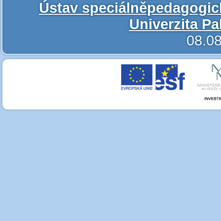
Ústav speciálněpedagogic
Univerzita P
08.08