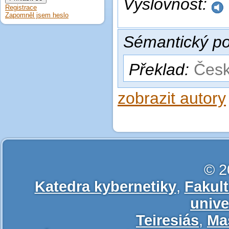
Výslovnost:
Registrace
Zapomněl jsem heslo
Sémantický po
Překlad:
Česk
zobrazit autory
© 2
Katedra kybernetiky
,
Fakul
unive
Teiresiás
,
Ma